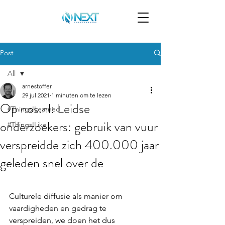
Post
All
arnestoffer
All
29 jul 2021
1 minuten om te lezen
Op nos.nl: Leidse
#ThingsILearned
onderzoekers: gebruik van vuur
#ThingsILike
verspreidde zich 400.000 jaar
geleden snel over de
Culturele diffusie als manier om 
vaardigheden en gedrag te 
verspreiden, we doen het dus 