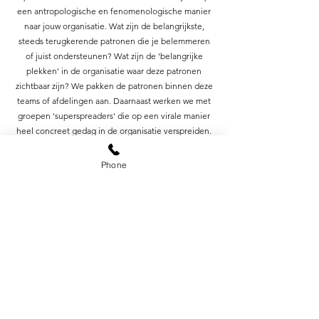
een antropologische en fenomenologische manier
naar jouw organisatie. Wat zijn de belangrijkste,
steeds terugkerende patronen die je belemmeren
of juist ondersteunen? Wat zijn de 'belangrijke
plekken' in de organisatie waar deze patronen
zichtbaar zijn? We pakken de patronen binnen deze
teams of afdelingen aan. Daarnaast werken we met
groepen 'superspreaders' die op een virale manier
heel concreet gedag in de organisatie verspreiden.
Verspreid gedrag en krijg cultuur.
Phone
NEXT maakt onder andere gebruik van inzichten en
technieken uit de Corporate Antropologie, Viral
Change Approach, Deep Democracy & Systemisch
Werken.
Tel.
+31 (0) 6 1243 82 55