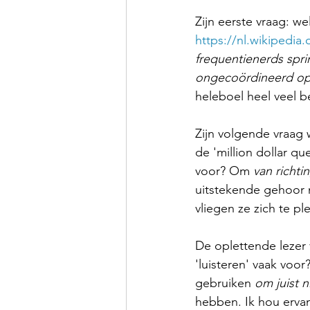
Zijn eerste vraag: we
https://nl.wikipedi
frequentienerds spri
ongecoördineerd op
heleboel heel veel b
Zijn volgende vraag
de 'million dollar q
voor? Om 
van richti
uitstekende gehoor n
vliegen ze zich te pl
De oplettende lezer 
'luisteren' vaak voo
gebruiken 
om juist n
hebben. Ik hou ervan