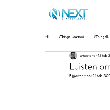
All
#ThingsILearned
#ThingsILi
arnestoffer
12 feb 
Luisten om
Bijgewerkt op:
24 feb 202