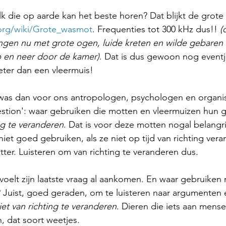
lk die op aarde kan het beste horen? Dat blijkt de grote
a.org/wiki/Grote_wasmot
. Frequenties tot 300 kHz dus!! 
(
ngen nu met grote ogen, luide kreten en wilde gebaren 
 en neer door de kamer)
. Dat is dus gewoon nog eventj
eter dan een vleermuis!
 was dan voor ons antropologen, psychologen en organi
uestion': waar gebruiken die motten en vleermuizen hun g
ng te veranderen
. Dat is voor deze motten nogal belangri
iet goed gebruiken, als ze niet op tijd van richting ver
etter. Luisteren om van richting te veranderen dus.
voelt zijn laatste vraag al aankomen. En waar gebruike
r? Juist, goed geraden, om te luisteren naar argumenten 
iet van richting te veranderen
. Dieren die iets aan mense
, dat soort weetjes.