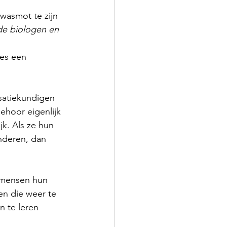
 wasmot te zijn 
de biologen en 
es een 
satiekundigen 
ehoor eigenlijk 
jk. Als ze hun 
anderen, dan 
n mensen hun 
en die weer te 
n te leren 