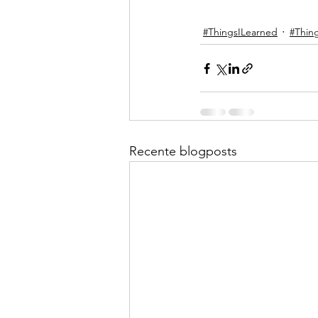
#ThingsILearned
#Thing
Recente blogposts