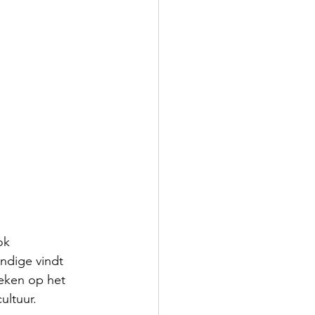
ok 
ndige vindt 
reken op het 
ultuur.